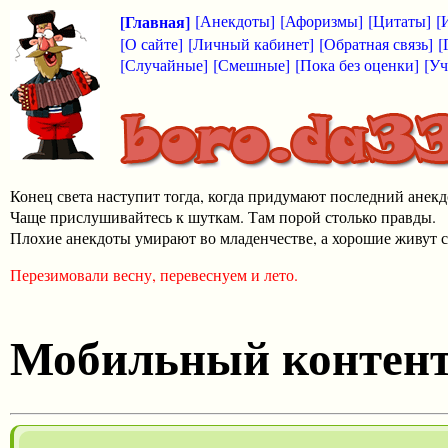
[Главная]
[Анекдоты]
[Афоризмы]
[Цитаты]
[
[О сайте]
[Личный кабинет]
[Обратная связь]
[
[Случайные]
[Смешные]
[Пока без оценки]
[Уч
Конец света наступит тогда, когда придумают последний анекд
Чаще прислушивайтесь к шуткам. Там порой столько правды.
Плохие анекдоты умирают во младенчестве, а хорошие живут с
Перезимовали весну, перевеснуем и лето.
Мобильный контен