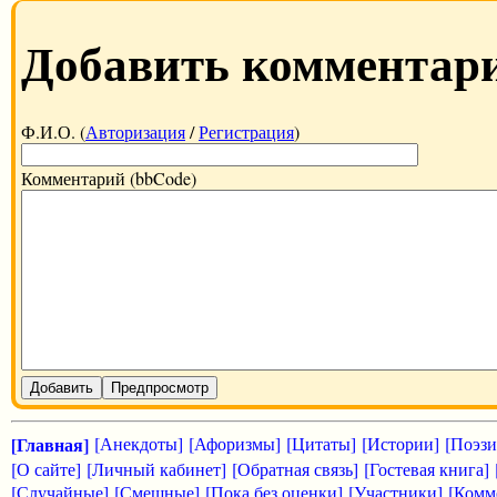
Добавить комментар
Ф.И.О. (
Авторизация
/
Регистрация
)
Комментарий (bbCode)
Добавить
Предпросмотр
[Главная]
[Анекдоты]
[Афоризмы]
[Цитаты]
[Истории]
[Поэзи
[О сайте]
[Личный кабинет]
[Обратная связь]
[Гостевая книга]
[Случайные]
[Смешные]
[Пока без оценки]
[Участники]
[Комм