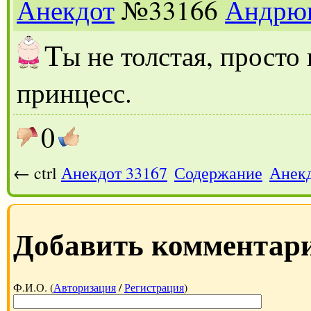
Анекдот
№33166
Андрю
Т
ы не толстая, просто
принцесс.
0
← ctrl
Анекдот 33167
Содержание
Анекд
Добавить комментар
Ф.И.О. (
Авторизация
/
Регистрация
)