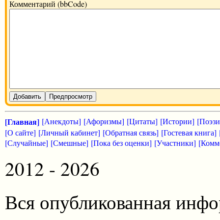
Комментарий (bbCode)
Добавить
Предпросмотр
[Главная]
[Анекдоты]
[Афоризмы]
[Цитаты]
[Истории]
[Поэзи
[О сайте]
[Личный кабинет]
[Обратная связь]
[Гостевая книга]
[Случайные]
[Смешные]
[Пока без оценки]
[Участники]
[Комм
2012 - 2026
Вся опубликованная инфо