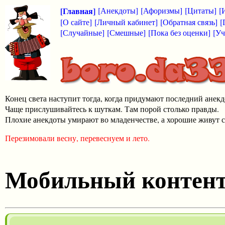
[Главная]
[Анекдоты]
[Афоризмы]
[Цитаты]
[
[О сайте]
[Личный кабинет]
[Обратная связь]
[
[Случайные]
[Смешные]
[Пока без оценки]
[Уч
Конец света наступит тогда, когда придумают последний анекд
Чаще прислушивайтесь к шуткам. Там порой столько правды.
Плохие анекдоты умирают во младенчестве, а хорошие живут с
Перезимовали весну, перевеснуем и лето.
Мобильный контен