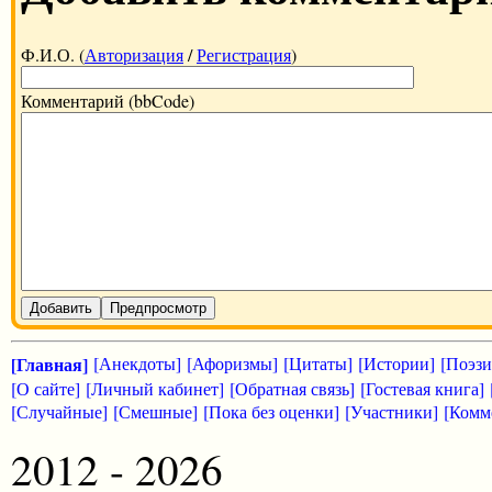
Ф.И.О. (
Авторизация
/
Регистрация
)
Комментарий (bbCode)
Добавить
Предпросмотр
[Главная]
[Анекдоты]
[Афоризмы]
[Цитаты]
[Истории]
[Поэзи
[О сайте]
[Личный кабинет]
[Обратная связь]
[Гостевая книга]
[Случайные]
[Смешные]
[Пока без оценки]
[Участники]
[Комм
2012 - 2026