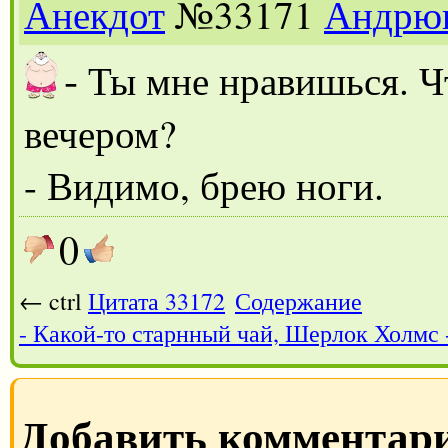
Анекдот
№33171
Андрю
-
Ты мне нравишься. Чт
вечером?
- Видимо, брею ноги.
0
← ctrl
Цитата 33172
Содержание
- Какой-то старнный чай, Шерлок Холмс 
Добавить комментар