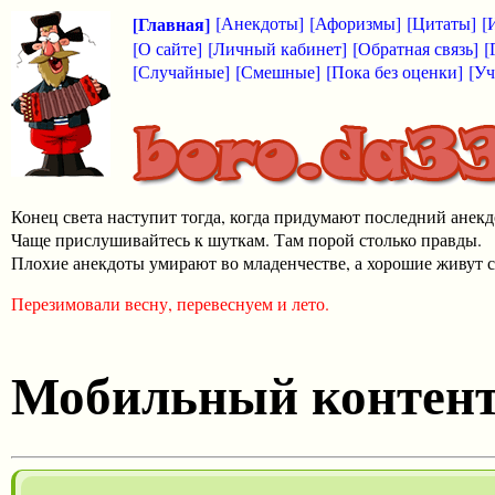
[Главная]
[Анекдоты]
[Афоризмы]
[Цитаты]
[
[О сайте]
[Личный кабинет]
[Обратная связь]
[
[Случайные]
[Смешные]
[Пока без оценки]
[Уч
Конец света наступит тогда, когда придумают последний анекд
Чаще прислушивайтесь к шуткам. Там порой столько правды.
Плохие анекдоты умирают во младенчестве, а хорошие живут с
Перезимовали весну, перевеснуем и лето.
Мобильный контен