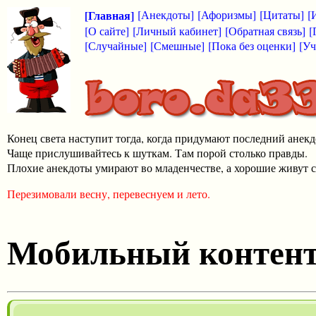
[Главная]
[Анекдоты]
[Афоризмы]
[Цитаты]
[
[О сайте]
[Личный кабинет]
[Обратная связь]
[
[Случайные]
[Смешные]
[Пока без оценки]
[Уч
Конец света наступит тогда, когда придумают последний анекд
Чаще прислушивайтесь к шуткам. Там порой столько правды.
Плохие анекдоты умирают во младенчестве, а хорошие живут с
Перезимовали весну, перевеснуем и лето.
Мобильный контен