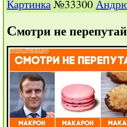
Картинка
№33300
Андр
С
мотри не перепутай