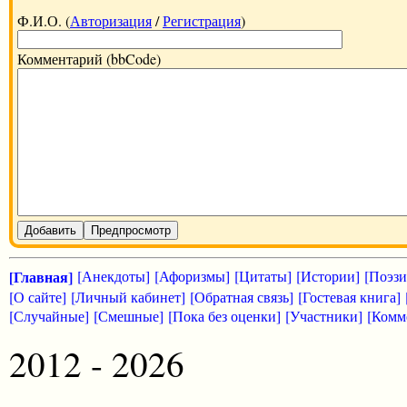
Ф.И.О. (
Авторизация
/
Регистрация
)
Комментарий (bbCode)
Добавить
Предпросмотр
[Главная]
[Анекдоты]
[Афоризмы]
[Цитаты]
[Истории]
[Поэзи
[О сайте]
[Личный кабинет]
[Обратная связь]
[Гостевая книга]
[Случайные]
[Смешные]
[Пока без оценки]
[Участники]
[Комм
2012 - 2026