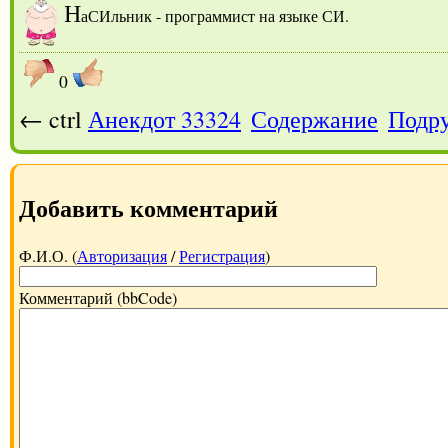
Н
аСИльник - программист на языке СИ.
0
← ctrl
Анекдот 33324
Содержание
Подру
Добавить комментарий
Ф.И.О. (
Авторизация
/
Регистрация
)
Комментарий (bbCode)