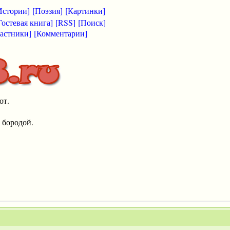
Истории]
[Поэзия]
[Картинки]
Гостевая книга]
[RSS]
[Поиск]
астники]
[Комментарии]
от.
 бородой.