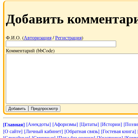
Добавить комментар
Ф.И.О. (
Авторизация
/
Регистрация
)
Комментарий (bbCode)
Добавить
Предпросмотр
[Главная]
[Анекдоты]
[Афоризмы]
[Цитаты]
[Истории]
[Поэзи
[О сайте]
[Личный кабинет]
[Обратная связь]
[Гостевая книга]
[Случайные]
[Смешные]
[Пока без оценки]
[Участники]
[Комм