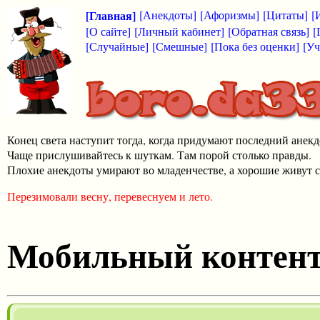
[Главная]
[Анекдоты]
[Афоризмы]
[Цитаты]
[
[О сайте]
[Личный кабинет]
[Обратная связь]
[
[Случайные]
[Смешные]
[Пока без оценки]
[Уч
Конец света наступит тогда, когда придумают последний анекд
Чаще прислушивайтесь к шуткам. Там порой столько правды.
Плохие анекдоты умирают во младенчестве, а хорошие живут с
Перезимовали весну, перевеснуем и лето.
Мобильный контен