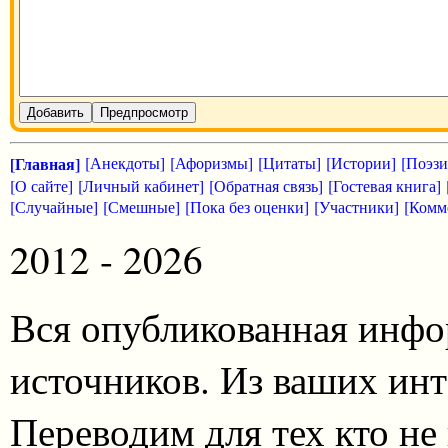
Добавить
Предпросмотр
[Главная]
[Анекдоты]
[Афоризмы]
[Цитаты]
[Истории]
[Поэзи
[О сайте]
[Личный кабинет]
[Обратная связь]
[Гостевая книга]
[Случайные]
[Смешные]
[Пока без оценки]
[Участники]
[Комм
2012 - 2026
Вся опубликованная инфо
источников. Из ваших инт
Переводим для тех кто не