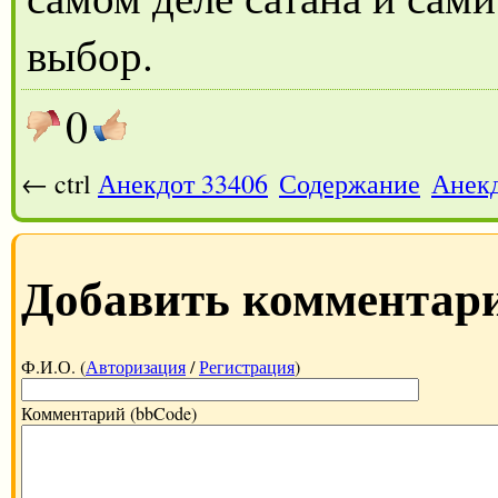
выбор.
0
← ctrl
Анекдот 33406
Содержание
Анекд
Добавить комментар
Ф.И.О. (
Авторизация
/
Регистрация
)
Комментарий (bbCode)