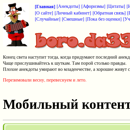
[Главная]
[Анекдоты]
[Афоризмы]
[Цитаты]
[
[О сайте]
[Личный кабинет]
[Обратная связь]
[
[Случайные]
[Смешные]
[Пока без оценки]
[Уч
Конец света наступит тогда, когда придумают последний анекд
Чаще прислушивайтесь к шуткам. Там порой столько правды.
Плохие анекдоты умирают во младенчестве, а хорошие живут с
Перезимовали весну, перевеснуем и лето.
Мобильный контен