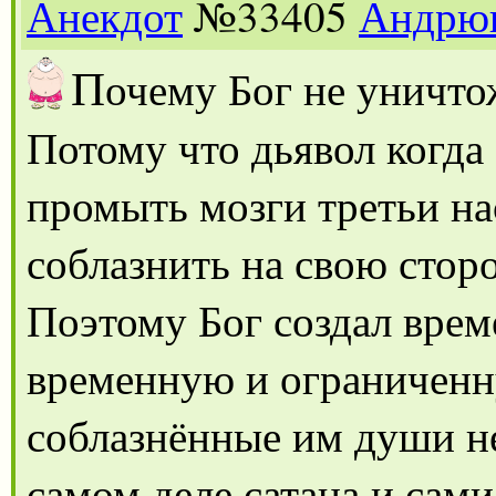
Анекдот
№33405
Андрю
П
очему Бог не уничто
Потому что дьявол когд
промыть мозги третьи на
соблазнить на свою стор
Поэтому Бог создал врем
временную и ограниченну
соблазнённые им души н
самом деле сатана и сам