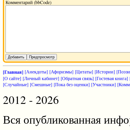
Комментарий (bbCode)
Добавить
Предпросмотр
[Главная]
[Анекдоты]
[Афоризмы]
[Цитаты]
[Истории]
[Поэзи
[О сайте]
[Личный кабинет]
[Обратная связь]
[Гостевая книга]
[Случайные]
[Смешные]
[Пока без оценки]
[Участники]
[Комм
2012 - 2026
Вся опубликованная инфо