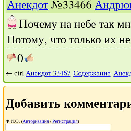
Анекдот
№33466
Андрю
П
очему на небе так мн
Потому, что только их не
0
← ctrl
Анекдот 33467
Содержание
Анекд
Добавить комментар
Ф.И.О. (
Авторизация
/
Регистрация
)