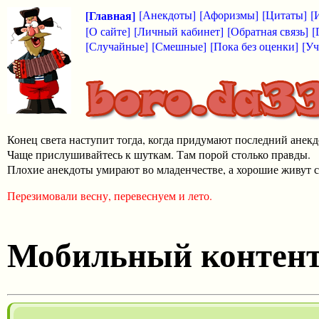
[Главная]
[Анекдоты]
[Афоризмы]
[Цитаты]
[
[О сайте]
[Личный кабинет]
[Обратная связь]
[
[Случайные]
[Смешные]
[Пока без оценки]
[Уч
Конец света наступит тогда, когда придумают последний анекд
Чаще прислушивайтесь к шуткам. Там порой столько правды.
Плохие анекдоты умирают во младенчестве, а хорошие живут с
Перезимовали весну, перевеснуем и лето.
Мобильный контен