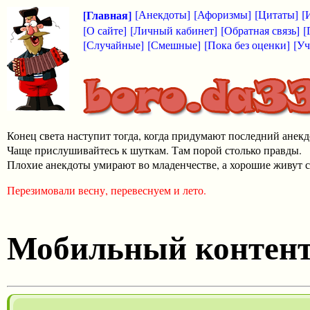
[Главная]
[Анекдоты]
[Афоризмы]
[Цитаты]
[
[О сайте]
[Личный кабинет]
[Обратная связь]
[
[Случайные]
[Смешные]
[Пока без оценки]
[Уч
Конец света наступит тогда, когда придумают последний анекд
Чаще прислушивайтесь к шуткам. Там порой столько правды.
Плохие анекдоты умирают во младенчестве, а хорошие живут с
Перезимовали весну, перевеснуем и лето.
Мобильный контен