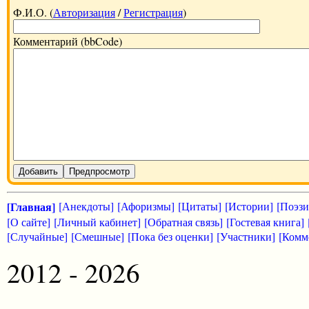
Ф.И.О. (
Авторизация
/
Регистрация
)
Комментарий (bbCode)
Добавить
Предпросмотр
[Главная]
[Анекдоты]
[Афоризмы]
[Цитаты]
[Истории]
[Поэзи
[О сайте]
[Личный кабинет]
[Обратная связь]
[Гостевая книга]
[Случайные]
[Смешные]
[Пока без оценки]
[Участники]
[Комм
2012 - 2026