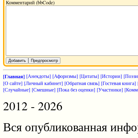
Комментарий (bbCode)
Добавить
Предпросмотр
[Главная]
[Анекдоты]
[Афоризмы]
[Цитаты]
[Истории]
[Поэзи
[О сайте]
[Личный кабинет]
[Обратная связь]
[Гостевая книга]
[Случайные]
[Смешные]
[Пока без оценки]
[Участники]
[Комм
2012 - 2026
Вся опубликованная инфо