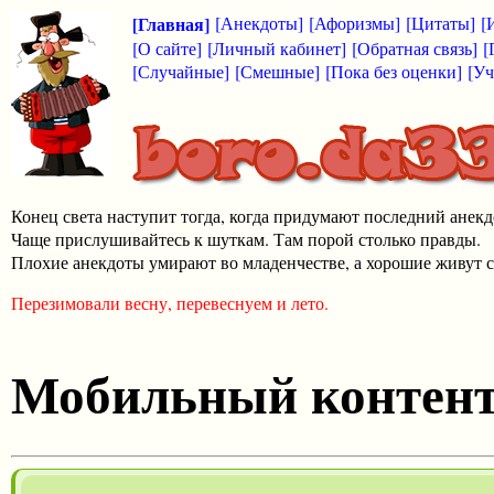
[Главная]
[Анекдоты]
[Афоризмы]
[Цитаты]
[
[О сайте]
[Личный кабинет]
[Обратная связь]
[
[Случайные]
[Смешные]
[Пока без оценки]
[Уч
Конец света наступит тогда, когда придумают последний анекд
Чаще прислушивайтесь к шуткам. Там порой столько правды.
Плохие анекдоты умирают во младенчестве, а хорошие живут с
Перезимовали весну, перевеснуем и лето.
Мобильный контен