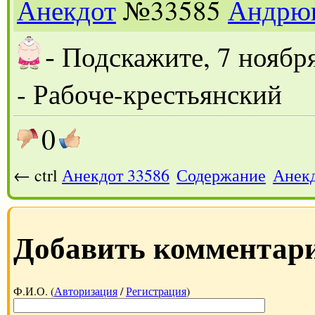
Анекдот
№33585
Андрю
-
Подскажите, 7 ноября
- Рабоче-крестьянский
0
← ctrl
Анекдот 33586
Содержание
Анекд
Добавить комментар
Ф.И.О. (
Авторизация
/
Регистрация
)