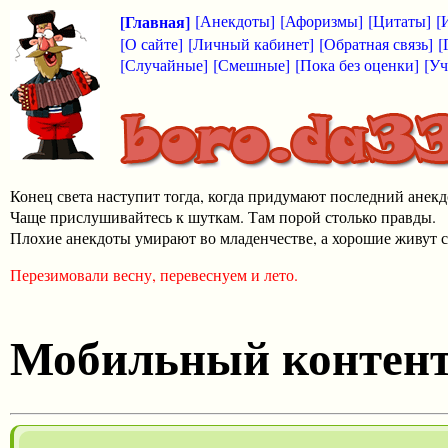
[Главная]
[Анекдоты]
[Афоризмы]
[Цитаты]
[
[О сайте]
[Личный кабинет]
[Обратная связь]
[
[Случайные]
[Смешные]
[Пока без оценки]
[Уч
Конец света наступит тогда, когда придумают последний анекд
Чаще прислушивайтесь к шуткам. Там порой столько правды.
Плохие анекдоты умирают во младенчестве, а хорошие живут с
Перезимовали весну, перевеснуем и лето.
Мобильный контен