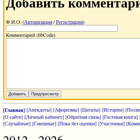
Добавить комментар
Ф.И.О. (
Авторизация
/
Регистрация
)
Комментарий (bbCode)
Добавить
Предпросмотр
[Главная]
[Анекдоты]
[Афоризмы]
[Цитаты]
[Истории]
[Поэзи
[О сайте]
[Личный кабинет]
[Обратная связь]
[Гостевая книга]
[Случайные]
[Смешные]
[Пока без оценки]
[Участники]
[Комм
2012 - 2026