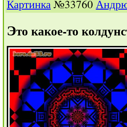
Картинка
№33760
Андр
Э
то какое-то колдун