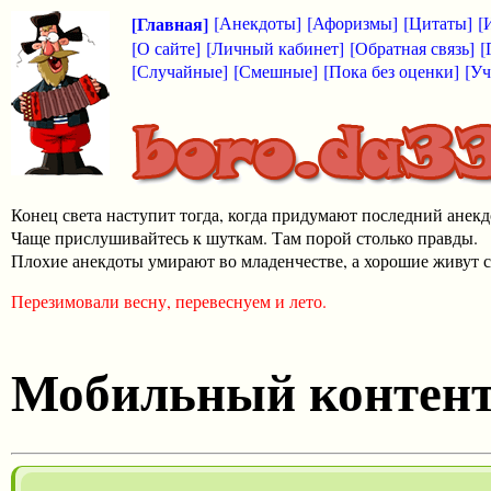
[Главная]
[Анекдоты]
[Афоризмы]
[Цитаты]
[
[О сайте]
[Личный кабинет]
[Обратная связь]
[
[Случайные]
[Смешные]
[Пока без оценки]
[Уч
Конец света наступит тогда, когда придумают последний анекд
Чаще прислушивайтесь к шуткам. Там порой столько правды.
Плохие анекдоты умирают во младенчестве, а хорошие живут с
Перезимовали весну, перевеснуем и лето.
Мобильный контен