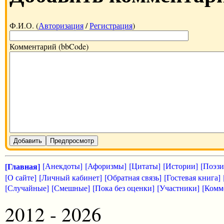
Ф.И.О. (
Авторизация
/
Регистрация
)
Комментарий (bbCode)
Добавить
Предпросмотр
[Главная]
[Анекдоты]
[Афоризмы]
[Цитаты]
[Истории]
[Поэзи
[О сайте]
[Личный кабинет]
[Обратная связь]
[Гостевая книга]
[Случайные]
[Смешные]
[Пока без оценки]
[Участники]
[Комм
2012 - 2026