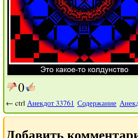
0
← ctrl
Анекдот 33761
Содержание
Анекд
Добавить комментар