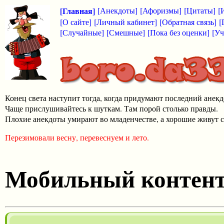
[Главная]
[Анекдоты]
[Афоризмы]
[Цитаты]
[
[О сайте]
[Личный кабинет]
[Обратная связь]
[
[Случайные]
[Смешные]
[Пока без оценки]
[Уч
Конец света наступит тогда, когда придумают последний анекд
Чаще прислушивайтесь к шуткам. Там порой столько правды.
Плохие анекдоты умирают во младенчестве, а хорошие живут с
Перезимовали весну, перевеснуем и лето.
Мобильный контен