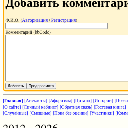
Добавить комментар
Ф.И.О. (
Авторизация
/
Регистрация
)
Комментарий (bbCode)
Добавить
Предпросмотр
[Главная]
[Анекдоты]
[Афоризмы]
[Цитаты]
[Истории]
[Поэзи
[О сайте]
[Личный кабинет]
[Обратная связь]
[Гостевая книга]
[Случайные]
[Смешные]
[Пока без оценки]
[Участники]
[Комм
2012 - 2026