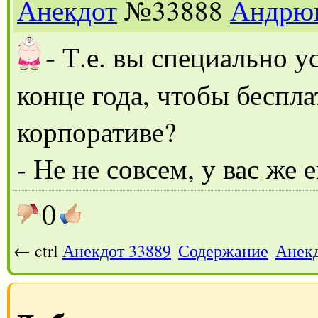
Анекдот
№33888
Андрю
-
Т.е. вы специально у
конце года, чтобы беспл
корпоративе?
- Не не совсем, у вас же 
0
← ctrl
Анекдот 33889
Содержание
Анекд