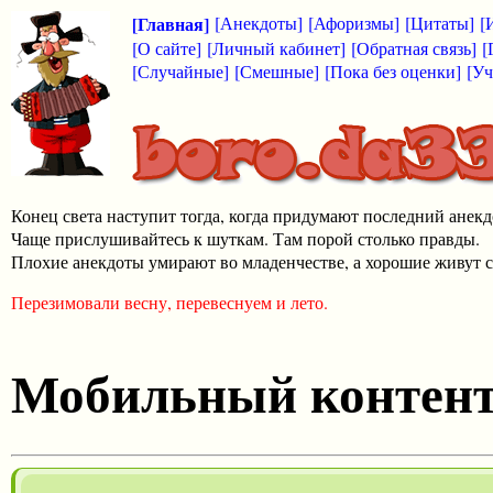
[Главная]
[Анекдоты]
[Афоризмы]
[Цитаты]
[
[О сайте]
[Личный кабинет]
[Обратная связь]
[
[Случайные]
[Смешные]
[Пока без оценки]
[Уч
Конец света наступит тогда, когда придумают последний анекд
Чаще прислушивайтесь к шуткам. Там порой столько правды.
Плохие анекдоты умирают во младенчестве, а хорошие живут с
Перезимовали весну, перевеснуем и лето.
Мобильный контен