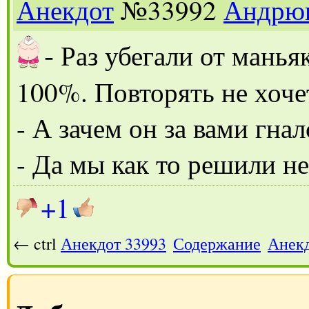
Анекдот
№33992
Андрю
-
Раз убегали от манья
100%. Повторять не хоче
- А зачем он за вами гнал
- Да мы как то решили не
+1
← ctrl
Анекдот 33993
Содержание
Анекд