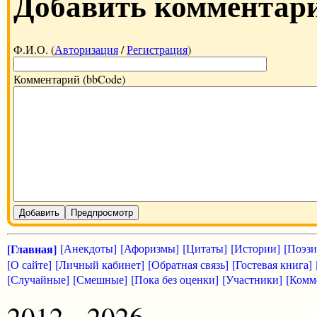
Добавить комментар
Ф.И.О. (
Авторизация
/
Регистрация
)
Комментарий (bbCode)
Добавить
Предпросмотр
[Главная]
[Анекдоты]
[Афоризмы]
[Цитаты]
[Истории]
[Поэзи
[О сайте]
[Личный кабинет]
[Обратная связь]
[Гостевая книга]
[Случайные]
[Смешные]
[Пока без оценки]
[Участники]
[Комм
2012 - 2026