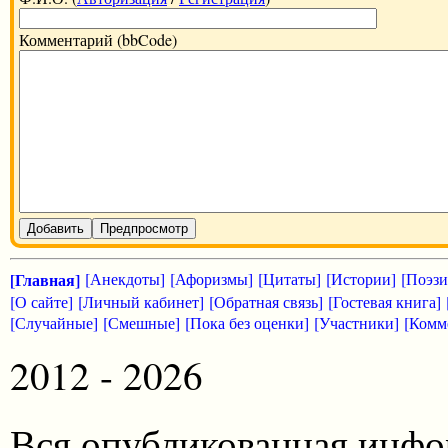
Комментарий (bbCode)
Добавить
Предпросмотр
[Главная]
[Анекдоты]
[Афоризмы]
[Цитаты]
[Истории]
[Поэзи
[О сайте]
[Личный кабинет]
[Обратная связь]
[Гостевая книга]
[Случайные]
[Смешные]
[Пока без оценки]
[Участники]
[Комм
2012 - 2026
Вся опубликованная инфо