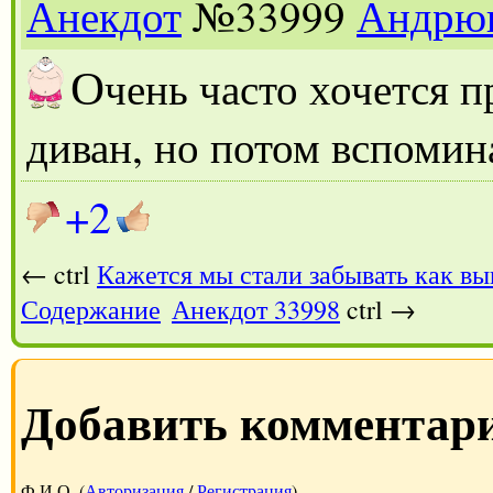
Анекдот
№33999
Андрю
О
чень часто хочется п
диван, но потом вспомин
+2
← ctrl
Кажется мы стали забывать как вы
Содержание
Анекдот 33998
ctrl →
Добавить комментар
Ф.И.О. (
Авторизация
/
Регистрация
)