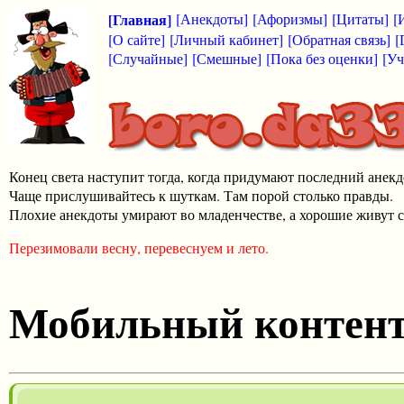
[Главная]
[Анекдоты]
[Афоризмы]
[Цитаты]
[
[О сайте]
[Личный кабинет]
[Обратная связь]
[
[Случайные]
[Смешные]
[Пока без оценки]
[Уч
Конец света наступит тогда, когда придумают последний анекд
Чаще прислушивайтесь к шуткам. Там порой столько правды.
Плохие анекдоты умирают во младенчестве, а хорошие живут с
Перезимовали весну, перевеснуем и лето.
Мобильный контен