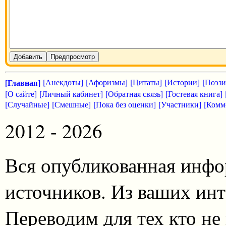
Добавить
Предпросмотр
[Главная]
[Анекдоты]
[Афоризмы]
[Цитаты]
[Истории]
[Поэзи
[О сайте]
[Личный кабинет]
[Обратная связь]
[Гостевая книга]
[Случайные]
[Смешные]
[Пока без оценки]
[Участники]
[Комм
2012 - 2026
Вся опубликованная инфо
источников. Из ваших инт
Переводим для тех кто не