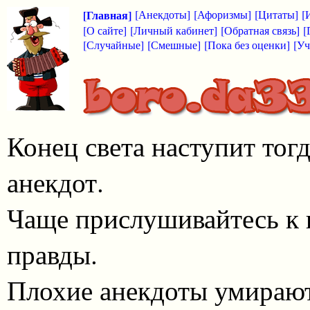
[Главная]
[Анекдоты]
[Афоризмы]
[Цитаты]
[
[О сайте]
[Личный кабинет]
[Обратная связь]
[
[Случайные]
[Смешные]
[Пока без оценки]
[Уч
Конец света наступит тог
анекдот.
Чаще прислушивайтесь к 
правды.
Плохие анекдоты умирают