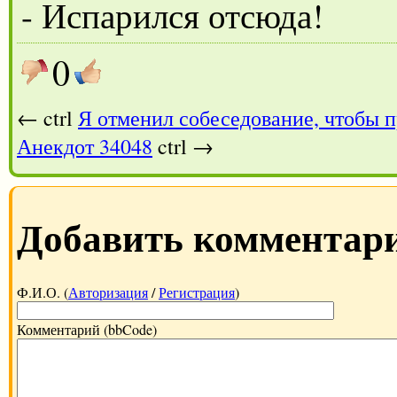
- Испарился отсюда!
0
← ctrl
Я отменил собеседование, чтобы п
Анекдот 34048
ctrl →
Добавить комментар
Ф.И.О. (
Авторизация
/
Регистрация
)
Комментарий (bbCode)