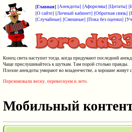
[Главная]
[Анекдоты]
[Афоризмы]
[Цитаты]
[
[О сайте]
[Личный кабинет]
[Обратная связь]
[
[Случайные]
[Смешные]
[Пока без оценки]
[Уч
Конец света наступит тогда, когда придумают последний анекд
Чаще прислушивайтесь к шуткам. Там порой столько правды.
Плохие анекдоты умирают во младенчестве, а хорошие живут с
Перезимовали весну, перевеснуем и лето.
Мобильный контен