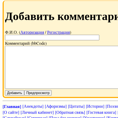
Добавить комментар
Ф.И.О. (
Авторизация
/
Регистрация
)
Комментарий (bbCode)
Добавить
Предпросмотр
[Главная]
[Анекдоты]
[Афоризмы]
[Цитаты]
[Истории]
[Поэзи
[О сайте]
[Личный кабинет]
[Обратная связь]
[Гостевая книга]
[Случайные]
[Смешные]
[Пока без оценки]
[Участники]
[Комм