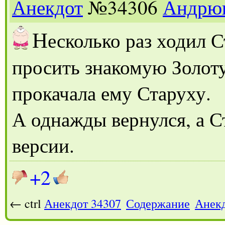
Анекдот
№34306
Андрю
Н
есколько раз ходил 
просить знакомую Золот
прокачала ему Старуху.
А однажды вернулся, а С
версии.
+2
← ctrl
Анекдот 34307
Содержание
Анекд