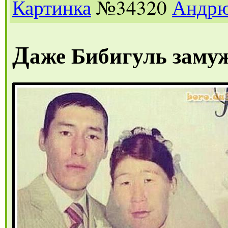
Картинка
№34320
Андр
Д
аже Бибигуль замуж