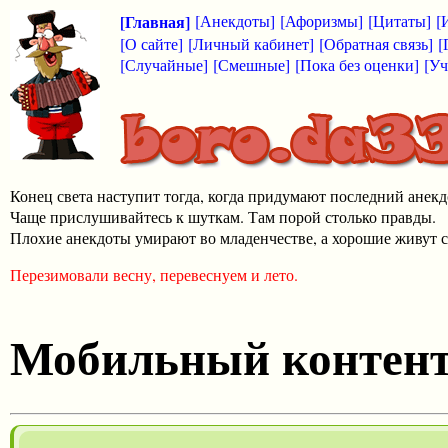
[Главная]
[Анекдоты]
[Афоризмы]
[Цитаты]
[
[О сайте]
[Личный кабинет]
[Обратная связь]
[
[Случайные]
[Смешные]
[Пока без оценки]
[Уч
Конец света наступит тогда, когда придумают последний анекд
Чаще прислушивайтесь к шуткам. Там порой столько правды.
Плохие анекдоты умирают во младенчестве, а хорошие живут с
Перезимовали весну, перевеснуем и лето.
Мобильный контен