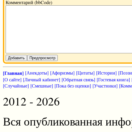
Комментарий (bbCode)
Добавить
Предпросмотр
[Главная]
[Анекдоты]
[Афоризмы]
[Цитаты]
[Истории]
[Поэзи
[О сайте]
[Личный кабинет]
[Обратная связь]
[Гостевая книга]
[Случайные]
[Смешные]
[Пока без оценки]
[Участники]
[Комм
2012 - 2026
Вся опубликованная инфо