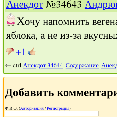
Анекдот
№34643
Андрю
Х
очу напомнить вегена
яблока, а не из-за вкусн
+1
← ctrl
Анекдот 34644
Содержание
Анекд
Добавить комментар
Ф.И.О. (
Авторизация
/
Регистрация
)