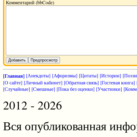
Комментарий (bbCode)
Добавить
Предпросмотр
[Главная]
[Анекдоты]
[Афоризмы]
[Цитаты]
[Истории]
[Поэзи
[О сайте]
[Личный кабинет]
[Обратная связь]
[Гостевая книга]
[Случайные]
[Смешные]
[Пока без оценки]
[Участники]
[Комм
2012 - 2026
Вся опубликованная инфо