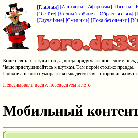
[Главная]
[Анекдоты]
[Афоризмы]
[Цитаты]
[
[О сайте]
[Личный кабинет]
[Обратная связь]
[
[Случайные]
[Смешные]
[Пока без оценки]
[Уч
Конец света наступит тогда, когда придумают последний анекд
Чаще прислушивайтесь к шуткам. Там порой столько правды.
Плохие анекдоты умирают во младенчестве, а хорошие живут с
Перезимовали весну, перевеснуем и лето.
Мобильный контен