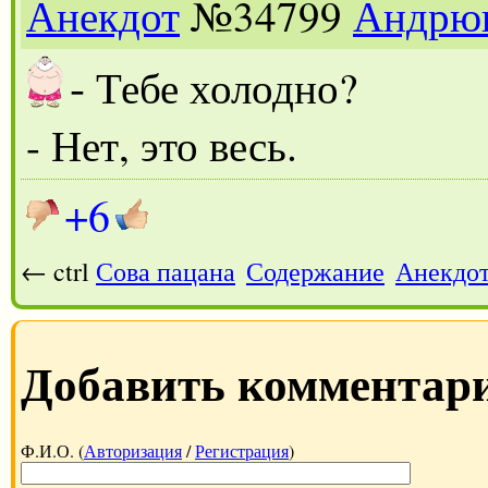
Анекдот
№34799
Андрю
-
Тебе холодно?
- Нет, это весь.
+6
← ctrl
Сова пацана
Содержание
Анекдот
Добавить комментар
Ф.И.О. (
Авторизация
/
Регистрация
)