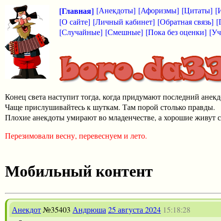
[Главная]
[Анекдоты]
[Афоризмы]
[Цитаты]
[
[О сайте]
[Личный кабинет]
[Обратная связь]
[
[Случайные]
[Смешные]
[Пока без оценки]
[Уч
Конец света наступит тогда, когда придумают последний анекд
Чаще прислушивайтесь к шуткам. Там порой столько правды.
Плохие анекдоты умирают во младенчестве, а хорошие живут с
Перезимовали весну, перевеснуем и лето.
Мобильный контент
Анекдот
№35403
Андрюша
25 августа 2024
15:18:28