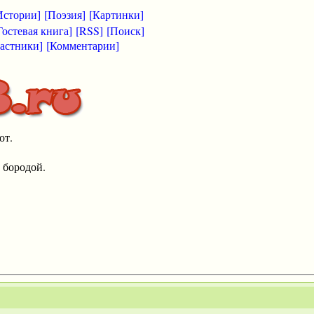
Истории]
[Поэзия]
[Картинки]
Гостевая книга]
[RSS]
[Поиск]
астники]
[Комментарии]
от.
 бородой.