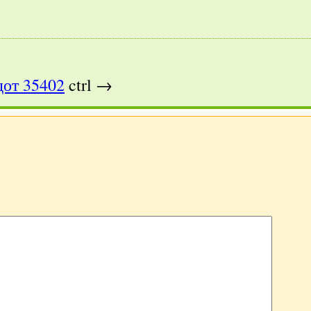
!
от 35402
ctrl →