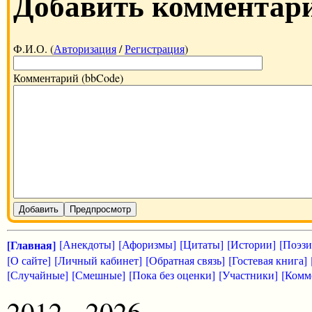
Добавить комментар
Ф.И.О. (
Авторизация
/
Регистрация
)
Комментарий (bbCode)
Добавить
Предпросмотр
[Главная]
[Анекдоты]
[Афоризмы]
[Цитаты]
[Истории]
[Поэзи
[О сайте]
[Личный кабинет]
[Обратная связь]
[Гостевая книга]
[Случайные]
[Смешные]
[Пока без оценки]
[Участники]
[Комм
2012 - 2026