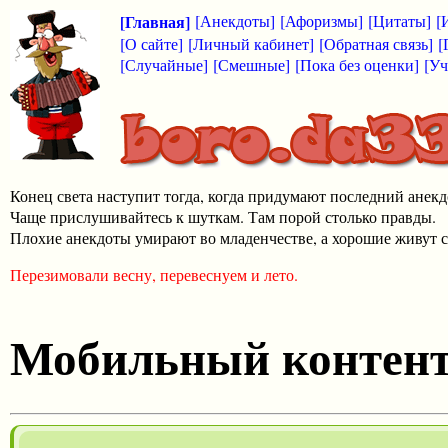
[Главная]
[Анекдоты]
[Афоризмы]
[Цитаты]
[
[О сайте]
[Личный кабинет]
[Обратная связь]
[
[Случайные]
[Смешные]
[Пока без оценки]
[Уч
Конец света наступит тогда, когда придумают последний анекд
Чаще прислушивайтесь к шуткам. Там порой столько правды.
Плохие анекдоты умирают во младенчестве, а хорошие живут с
Перезимовали весну, перевеснуем и лето.
Мобильный контен