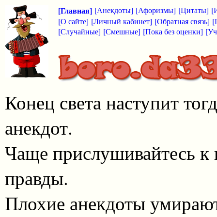
[Главная]
[Анекдоты]
[Афоризмы]
[Цитаты]
[
[О сайте]
[Личный кабинет]
[Обратная связь]
[
[Случайные]
[Смешные]
[Пока без оценки]
[Уч
Конец света наступит тог
анекдот.
Чаще прислушивайтесь к 
правды.
Плохие анекдоты умирают