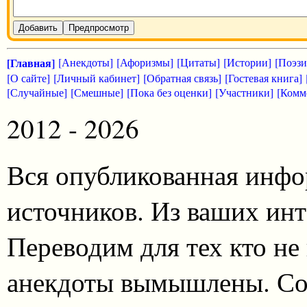
Добавить
Предпросмотр
[Главная]
[Анекдоты]
[Афоризмы]
[Цитаты]
[Истории]
[Поэзи
[О сайте]
[Личный кабинет]
[Обратная связь]
[Гостевая книга]
[Случайные]
[Смешные]
[Пока без оценки]
[Участники]
[Комм
2012 - 2026
Вся опубликованная инфо
источников. Из ваших инт
Переводим для тех кто не
анекдоты вымышлены. Со