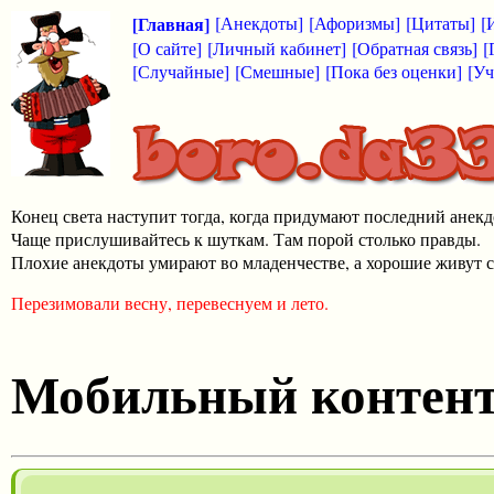
[Главная]
[Анекдоты]
[Афоризмы]
[Цитаты]
[
[О сайте]
[Личный кабинет]
[Обратная связь]
[
[Случайные]
[Смешные]
[Пока без оценки]
[Уч
Конец света наступит тогда, когда придумают последний анекд
Чаще прислушивайтесь к шуткам. Там порой столько правды.
Плохие анекдоты умирают во младенчестве, а хорошие живут с
Перезимовали весну, перевеснуем и лето.
Мобильный контен