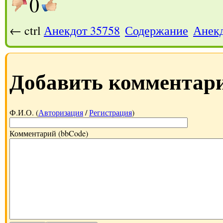
0
← ctrl
Анекдот 35758
Содержание
Анекд
Добавить комментар
Ф.И.О. (
Авторизация
/
Регистрация
)
Комментарий (bbCode)