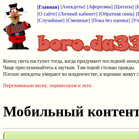
[Главная]
[Анекдоты]
[Афоризмы]
[Цитаты]
[
[О сайте]
[Личный кабинет]
[Обратная связь]
[
[Случайные]
[Смешные]
[Пока без оценки]
[Уч
Конец света наступит тогда, когда придумают последний анекд
Чаще прислушивайтесь к шуткам. Там порой столько правды.
Плохие анекдоты умирают во младенчестве, а хорошие живут с
Перезимовали весну, перевеснуем и лето.
Мобильный контен