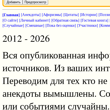
Добавить
Предпросмотр
[Главная]
[Анекдоты]
[Афоризмы]
[Цитаты]
[Истории]
[Поэзи
[О сайте]
[Личный кабинет]
[Обратная связь]
[Гостевая книга]
[Случайные]
[Смешные]
[Пока без оценки]
[Участники]
[Комм
2012 - 2026
Вся опубликованная инфо
источников. Из ваших инт
Переводим для тех кто не
анекдоты вымышлены. Со
или событиями случайны.