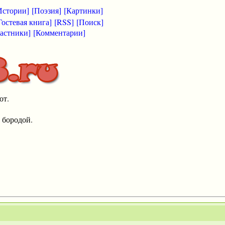
Истории]
[Поэзия]
[Картинки]
Гостевая книга]
[RSS]
[Поиск]
астники]
[Комментарии]
от.
 бородой.