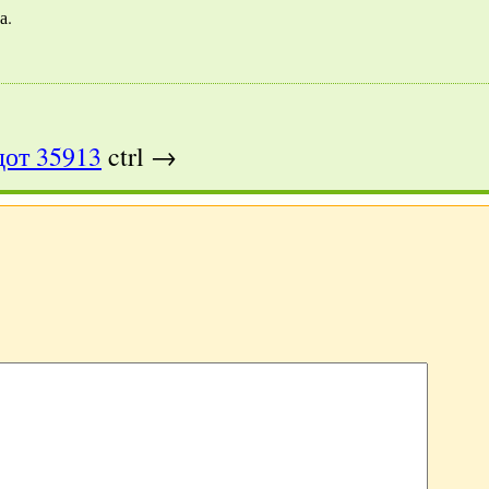
а.
от 35913
ctrl →