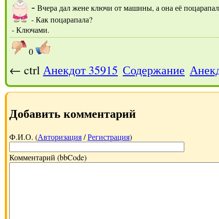
-
Вчера дал жене ключи от машины, а она её поцарапал
- Как поцарапала?
- Ключами.
0
← ctrl
Анекдот 35915
Содержание
Анекд
Добавить комментарий
Ф.И.О. (
Авторизация
/
Регистрация
)
Комментарий (bbCode)