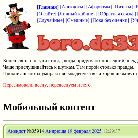
[Главная]
[Анекдоты]
[Афоризмы]
[Цитаты]
[
[О сайте]
[Личный кабинет]
[Обратная связь]
[
[Случайные]
[Смешные]
[Пока без оценки]
[Уч
Конец света наступит тогда, когда придумают последний анекд
Чаще прислушивайтесь к шуткам. Там порой столько правды.
Плохие анекдоты умирают во младенчестве, а хорошие живут с
Перезимовали весну, перевеснуем и лето.
Мобильный контент
Анекдот
№35914
Андрюша
19 февраля 2025
12:29:37