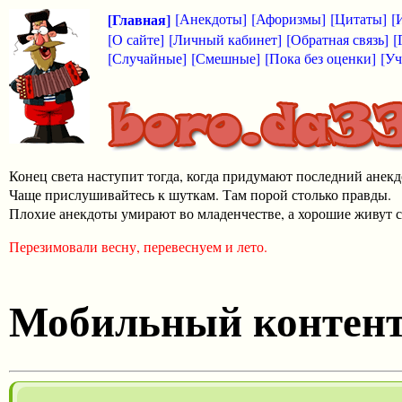
[Главная]
[Анекдоты]
[Афоризмы]
[Цитаты]
[
[О сайте]
[Личный кабинет]
[Обратная связь]
[
[Случайные]
[Смешные]
[Пока без оценки]
[Уч
Конец света наступит тогда, когда придумают последний анекд
Чаще прислушивайтесь к шуткам. Там порой столько правды.
Плохие анекдоты умирают во младенчестве, а хорошие живут с
Перезимовали весну, перевеснуем и лето.
Мобильный контен