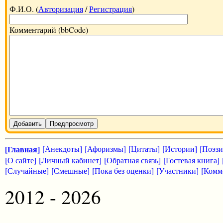
Ф.И.О. (
Авторизация
/
Регистрация
)
Комментарий (bbCode)
Добавить
Предпросмотр
[Главная]
[Анекдоты]
[Афоризмы]
[Цитаты]
[Истории]
[Поэзи
[О сайте]
[Личный кабинет]
[Обратная связь]
[Гостевая книга]
[Случайные]
[Смешные]
[Пока без оценки]
[Участники]
[Комм
2012 - 2026