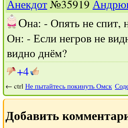
Анекдот
№35919
Андрю
О
на: - Опять не спит,
Он: - Если негров не вид
видно днём?
+4
← ctrl
Не пытайтесь покинуть Омск
Сод
Добавить комментар