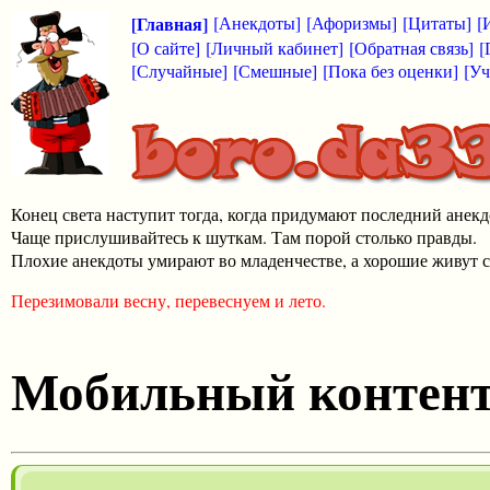
[Главная]
[Анекдоты]
[Афоризмы]
[Цитаты]
[
[О сайте]
[Личный кабинет]
[Обратная связь]
[
[Случайные]
[Смешные]
[Пока без оценки]
[Уч
Конец света наступит тогда, когда придумают последний анекд
Чаще прислушивайтесь к шуткам. Там порой столько правды.
Плохие анекдоты умирают во младенчестве, а хорошие живут с
Перезимовали весну, перевеснуем и лето.
Мобильный контен