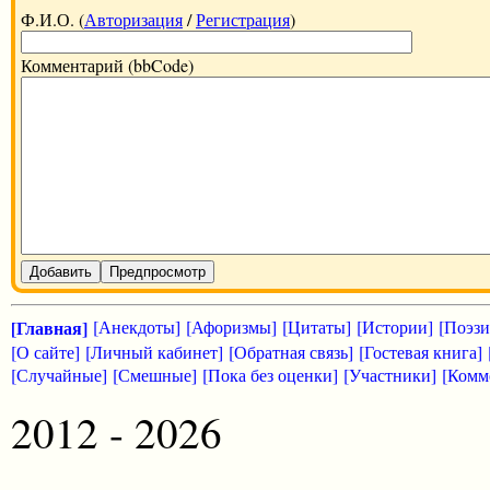
Ф.И.О. (
Авторизация
/
Регистрация
)
Комментарий (bbCode)
Добавить
Предпросмотр
[Главная]
[Анекдоты]
[Афоризмы]
[Цитаты]
[Истории]
[Поэзи
[О сайте]
[Личный кабинет]
[Обратная связь]
[Гостевая книга]
[Случайные]
[Смешные]
[Пока без оценки]
[Участники]
[Комм
2012 - 2026