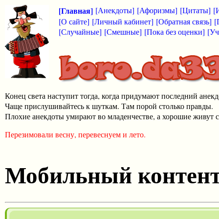
[Главная]
[Анекдоты]
[Афоризмы]
[Цитаты]
[
[О сайте]
[Личный кабинет]
[Обратная связь]
[
[Случайные]
[Смешные]
[Пока без оценки]
[Уч
Конец света наступит тогда, когда придумают последний анекд
Чаще прислушивайтесь к шуткам. Там порой столько правды.
Плохие анекдоты умирают во младенчестве, а хорошие живут с
Перезимовали весну, перевеснуем и лето.
Мобильный контен