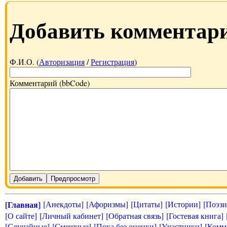
Добавить комментар
Ф.И.О. (
Авторизация
/
Регистрация
)
Комментарий (bbCode)
Добавить
Предпросмотр
[Главная]
[Анекдоты]
[Афоризмы]
[Цитаты]
[Истории]
[Поэзи
[О сайте]
[Личный кабинет]
[Обратная связь]
[Гостевая книга]
[Случайные]
[Смешные]
[Пока без оценки]
[Участники]
[Комм