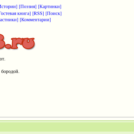
Истории]
[Поэзия]
[Картинки]
Гостевая книга]
[RSS]
[Поиск]
астники]
[Комментарии]
от.
 бородой.