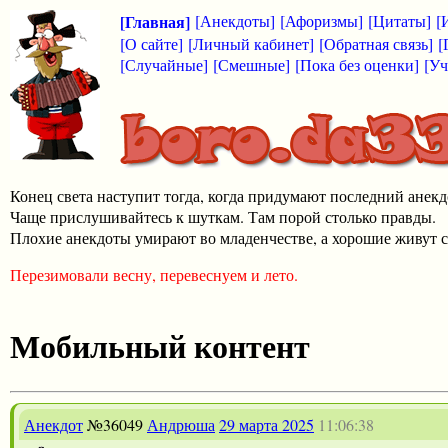
[Главная]
[Анекдоты]
[Афоризмы]
[Цитаты]
[
[О сайте]
[Личный кабинет]
[Обратная связь]
[
[Случайные]
[Смешные]
[Пока без оценки]
[Уч
Конец света наступит тогда, когда придумают последний анекд
Чаще прислушивайтесь к шуткам. Там порой столько правды.
Плохие анекдоты умирают во младенчестве, а хорошие живут с
Перезимовали весну, перевеснуем и лето.
Мобильный контент
Анекдот
№36049
Андрюша
29 марта 2025
11:06:38