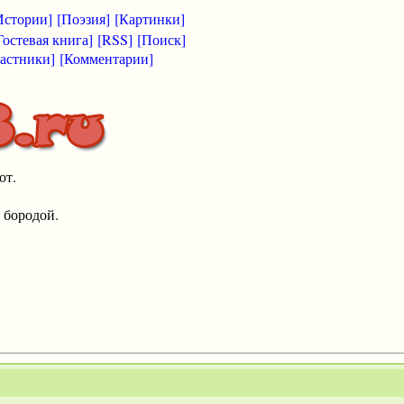
Истории]
[Поэзия]
[Картинки]
Гостевая книга]
[RSS]
[Поиск]
астники]
[Комментарии]
от.
 бородой.