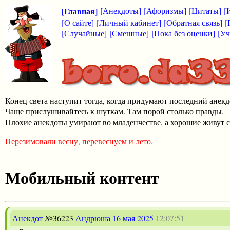
[Главная]
[Анекдоты]
[Афоризмы]
[Цитаты]
[
[О сайте]
[Личный кабинет]
[Обратная связь]
[
[Случайные]
[Смешные]
[Пока без оценки]
[Уч
Конец света наступит тогда, когда придумают последний анекд
Чаще прислушивайтесь к шуткам. Там порой столько правды.
Плохие анекдоты умирают во младенчестве, а хорошие живут с
Перезимовали весну, перевеснуем и лето.
Мобильный контент
Анекдот
№36223
Андрюша
16 мая 2025
12:07:51