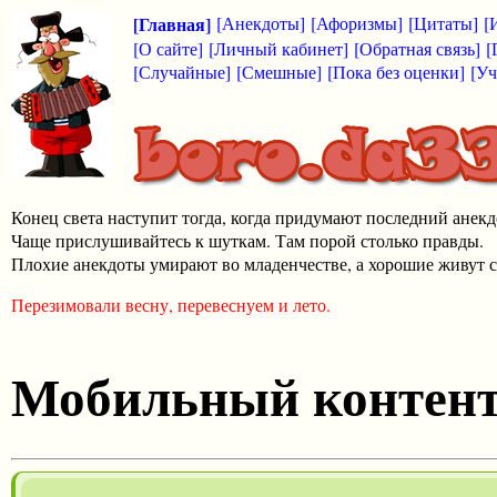
[Главная]
[Анекдоты]
[Афоризмы]
[Цитаты]
[
[О сайте]
[Личный кабинет]
[Обратная связь]
[
[Случайные]
[Смешные]
[Пока без оценки]
[Уч
Конец света наступит тогда, когда придумают последний анекд
Чаще прислушивайтесь к шуткам. Там порой столько правды.
Плохие анекдоты умирают во младенчестве, а хорошие живут с
Перезимовали весну, перевеснуем и лето.
Мобильный контен