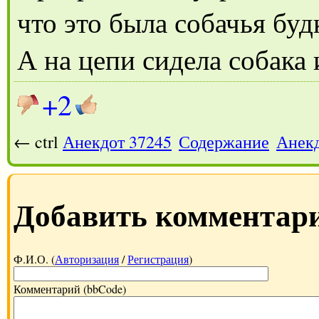
что это была собачья буд
А на цепи сидела собака 
+2
← ctrl
Анекдот 37245
Содержание
Анекд
Добавить комментар
Ф.И.О. (
Авторизация
/
Регистрация
)
Комментарий (bbCode)