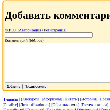
Добавить комментар
Ф.И.О. (
Авторизация
/
Регистрация
)
Комментарий (bbCode)
Добавить
Предпросмотр
[Главная]
[Анекдоты]
[Афоризмы]
[Цитаты]
[Истории]
[Поэзи
[О сайте]
[Личный кабинет]
[Обратная связь]
[Гостевая книга]
[Случайные]
[Смешные]
[Пока без оценки]
[Участники]
[Комм