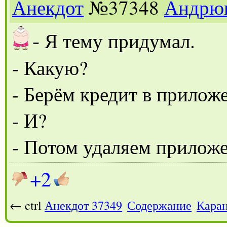
Анекдот
№37348
Андрю
-
Я тему придумал.
- Какую?
- Берём кредит в прилож
- И?
- Потом удаляем прилож
+2
← ctrl
Анекдот 37349
Содержание
Каран