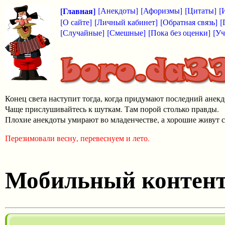
[Главная]
[Анекдоты]
[Афоризмы]
[Цитаты]
[
[О сайте]
[Личный кабинет]
[Обратная связь]
[
[Случайные]
[Смешные]
[Пока без оценки]
[Уч
Конец света наступит тогда, когда придумают последний анекд
Чаще прислушивайтесь к шуткам. Там порой столько правды.
Плохие анекдоты умирают во младенчестве, а хорошие живут с
Перезимовали весну, перевеснуем и лето.
Мобильный контен