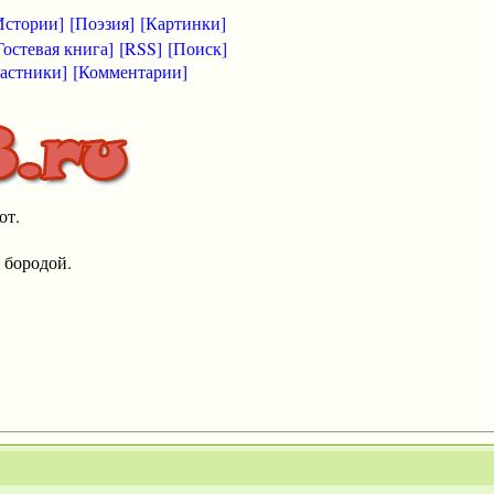
Истории]
[Поэзия]
[Картинки]
Гостевая книга]
[RSS]
[Поиск]
астники]
[Комментарии]
от.
 бородой.