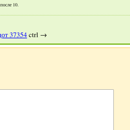
после 10.
от 37354
ctrl →