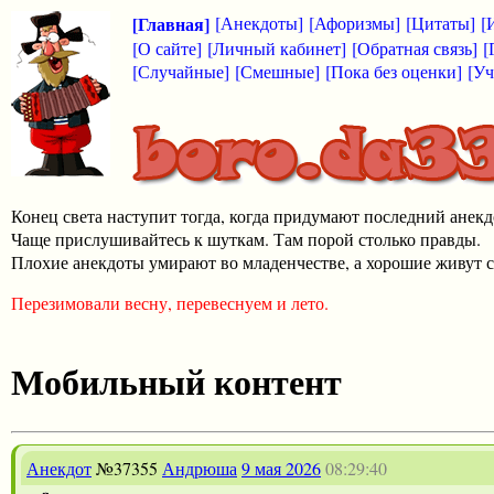
[Главная]
[Анекдоты]
[Афоризмы]
[Цитаты]
[
[О сайте]
[Личный кабинет]
[Обратная связь]
[
[Случайные]
[Смешные]
[Пока без оценки]
[Уч
Конец света наступит тогда, когда придумают последний анекд
Чаще прислушивайтесь к шуткам. Там порой столько правды.
Плохие анекдоты умирают во младенчестве, а хорошие живут с
Перезимовали весну, перевеснуем и лето.
Мобильный контент
Анекдот
№37355
Андрюша
9 мая 2026
08:29:40