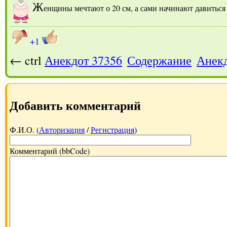
Ж
енщины мечтают о 20 см, а сами начинают давиться 
+1
← ctrl
Анекдот 37356
Содержание
Анекд
Добавить комментарий
Ф.И.О. (
Авторизация
/
Регистрация
)
Комментарий (bbCode)