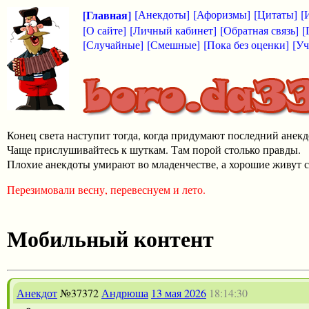
[Главная]
[Анекдоты]
[Афоризмы]
[Цитаты]
[
[О сайте]
[Личный кабинет]
[Обратная связь]
[
[Случайные]
[Смешные]
[Пока без оценки]
[Уч
Конец света наступит тогда, когда придумают последний анекд
Чаще прислушивайтесь к шуткам. Там порой столько правды.
Плохие анекдоты умирают во младенчестве, а хорошие живут с
Перезимовали весну, перевеснуем и лето.
Мобильный контент
Анекдот
№37372
Андрюша
13 мая 2026
18:14:30