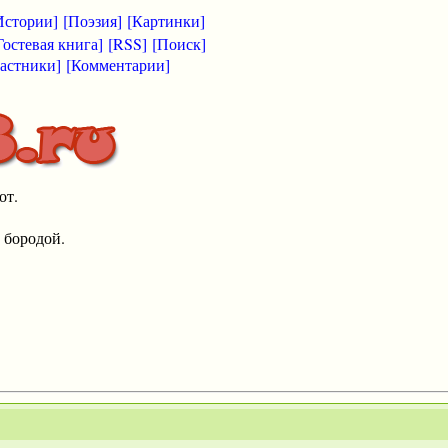
Истории]
[Поэзия]
[Картинки]
Гостевая книга]
[RSS]
[Поиск]
астники]
[Комментарии]
от.
 бородой.