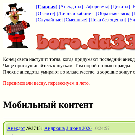
[Главная]
[Анекдоты]
[Афоризмы]
[Цитаты]
[
[О сайте]
[Личный кабинет]
[Обратная связь]
[
[Случайные]
[Смешные]
[Пока без оценки]
[Уч
Конец света наступит тогда, когда придумают последний анекд
Чаще прислушивайтесь к шуткам. Там порой столько правды.
Плохие анекдоты умирают во младенчестве, а хорошие живут с
Перезимовали весну, перевеснуем и лето.
Мобильный контент
Анекдот
№37431
Андрюша
3 июня 2026
10:24:57