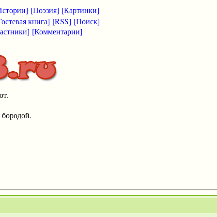
Истории]
[Поэзия]
[Картинки]
Гостевая книга]
[RSS]
[Поиск]
астники]
[Комментарии]
от.
 бородой.