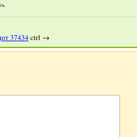
сь.
от 37434
ctrl →