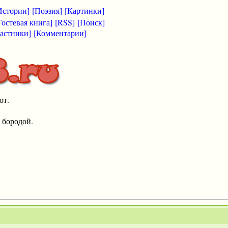
Истории]
[Поэзия]
[Картинки]
Гостевая книга]
[RSS]
[Поиск]
астники]
[Комментарии]
от.
 бородой.