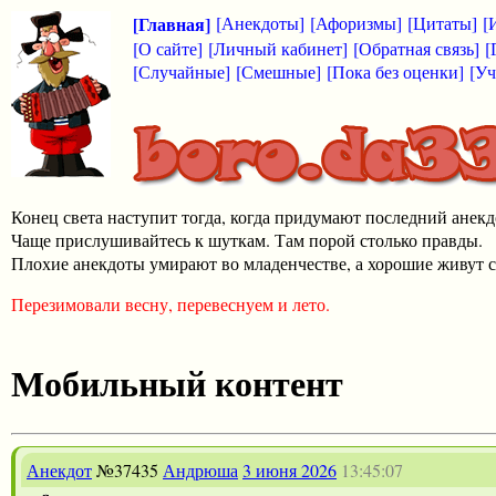
[Главная]
[Анекдоты]
[Афоризмы]
[Цитаты]
[
[О сайте]
[Личный кабинет]
[Обратная связь]
[
[Случайные]
[Смешные]
[Пока без оценки]
[Уч
Конец света наступит тогда, когда придумают последний анекд
Чаще прислушивайтесь к шуткам. Там порой столько правды.
Плохие анекдоты умирают во младенчестве, а хорошие живут с
Перезимовали весну, перевеснуем и лето.
Мобильный контент
Анекдот
№37435
Андрюша
3 июня 2026
13:45:07