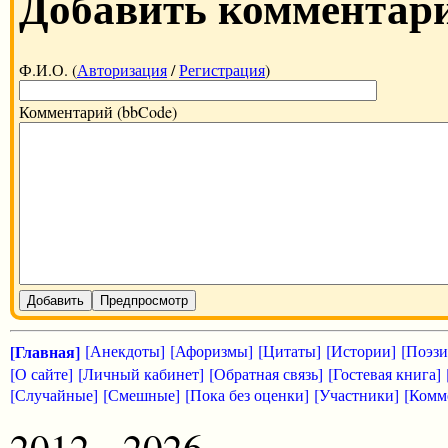
Добавить комментар
Ф.И.О. (
Авторизация
/
Регистрация
)
Комментарий (bbCode)
Добавить
Предпросмотр
[Главная]
[Анекдоты]
[Афоризмы]
[Цитаты]
[Истории]
[Поэзи
[О сайте]
[Личный кабинет]
[Обратная связь]
[Гостевая книга]
[Случайные]
[Смешные]
[Пока без оценки]
[Участники]
[Комм
2012 - 2026