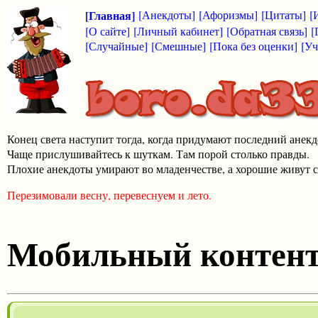
[Главная]
[Анекдоты]
[Афоризмы]
[Цитаты]
[
[О сайте]
[Личный кабинет]
[Обратная связь]
[
[Случайные]
[Смешные]
[Пока без оценки]
[Уч
Конец света наступит тогда, когда придумают последний анекд
Чаще прислушивайтесь к шуткам. Там порой столько правды.
Плохие анекдоты умирают во младенчестве, а хорошие живут с
Перезимовали весну, перевеснуем и лето.
Мобильный контен