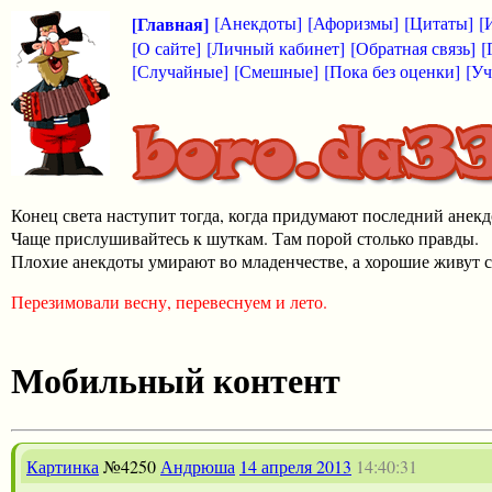
[Главная]
[Анекдоты]
[Афоризмы]
[Цитаты]
[
[О сайте]
[Личный кабинет]
[Обратная связь]
[
[Случайные]
[Смешные]
[Пока без оценки]
[Уч
Конец света наступит тогда, когда придумают последний анекд
Чаще прислушивайтесь к шуткам. Там порой столько правды.
Плохие анекдоты умирают во младенчестве, а хорошие живут с
Перезимовали весну, перевеснуем и лето.
Мобильный контент
Картинка
№4250
Андрюша
14 апреля 2013
14:40:31