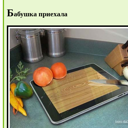
Б
абушка приехала