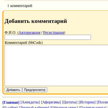
1 комментарий
Добавить комментарий
Ф.И.О. (
Авторизация
/
Регистрация
)
Комментарий (bbCode)
Добавить
Предпросмотр
[Главная]
[Анекдоты]
[Афоризмы]
[Цитаты]
[Истории]
[Поэзи
[О сайте]
[Личный кабинет]
[Обратная связь]
[Гостевая книга]