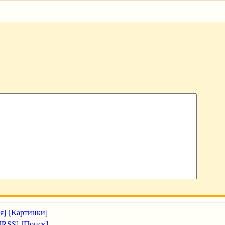
я]
[Картинки]
[RSS]
[Поиск]