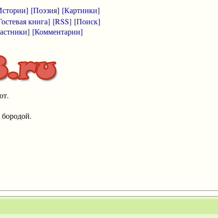
Истории]
[Поэзия]
[Картинки]
Гостевая книга]
[RSS]
[Поиск]
астники]
[Комментарии]
от.
 бородой.