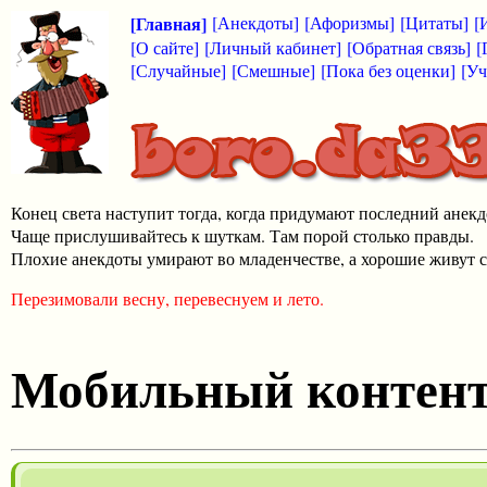
[Главная]
[Анекдоты]
[Афоризмы]
[Цитаты]
[
[О сайте]
[Личный кабинет]
[Обратная связь]
[
[Случайные]
[Смешные]
[Пока без оценки]
[Уч
Конец света наступит тогда, когда придумают последний анекд
Чаще прислушивайтесь к шуткам. Там порой столько правды.
Плохие анекдоты умирают во младенчестве, а хорошие живут с
Перезимовали весну, перевеснуем и лето.
Мобильный контен