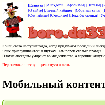
[Главная]
[Анекдоты]
[Афоризмы]
[Цитаты]
[
[О сайте]
[Личный кабинет]
[Обратная связь]
[
[Случайные]
[Смешные]
[Пока без оценки]
[Уч
Конец света наступит тогда, когда придумают последний анекд
Чаще прислушивайтесь к шуткам. Там порой столько правды.
Плохие анекдоты умирают во младенчестве, а хорошие живут с
Перезимовали весну, перевеснуем и лето.
Мобильный контен