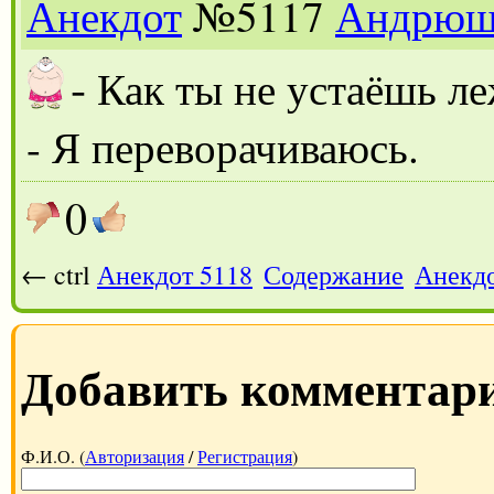
Анекдот
№5117
Андрюш
-
Как ты не устаёшь л
- Я переворачиваюсь.
0
← ctrl
Анекдот 5118
Содержание
Анекдо
Добавить комментар
Ф.И.О. (
Авторизация
/
Регистрация
)