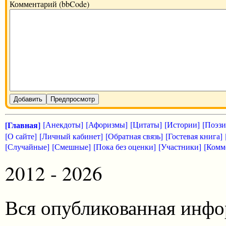
Комментарий (bbCode)
Добавить
Предпросмотр
[Главная]
[Анекдоты]
[Афоризмы]
[Цитаты]
[Истории]
[Поэзи
[О сайте]
[Личный кабинет]
[Обратная связь]
[Гостевая книга]
[Случайные]
[Смешные]
[Пока без оценки]
[Участники]
[Комм
2012 - 2026
Вся опубликованная инфо