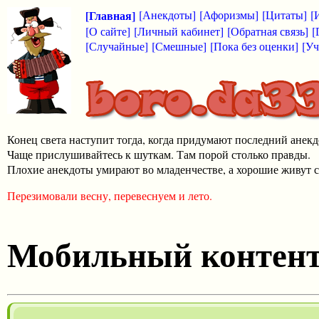
[Главная]
[Анекдоты]
[Афоризмы]
[Цитаты]
[
[О сайте]
[Личный кабинет]
[Обратная связь]
[
[Случайные]
[Смешные]
[Пока без оценки]
[Уч
Конец света наступит тогда, когда придумают последний анекд
Чаще прислушивайтесь к шуткам. Там порой столько правды.
Плохие анекдоты умирают во младенчестве, а хорошие живут с
Перезимовали весну, перевеснуем и лето.
Мобильный контен