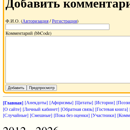
Добавить комментар
Ф.И.О. (
Авторизация
/
Регистрация
)
Комментарий (bbCode)
Добавить
Предпросмотр
[Главная]
[Анекдоты]
[Афоризмы]
[Цитаты]
[Истории]
[Поэзи
[О сайте]
[Личный кабинет]
[Обратная связь]
[Гостевая книга]
[Случайные]
[Смешные]
[Пока без оценки]
[Участники]
[Комм