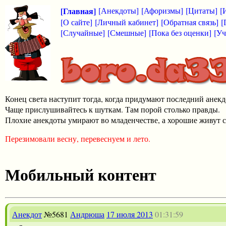
[Главная]
[Анекдоты]
[Афоризмы]
[Цитаты]
[
[О сайте]
[Личный кабинет]
[Обратная связь]
[
[Случайные]
[Смешные]
[Пока без оценки]
[Уч
Конец света наступит тогда, когда придумают последний анекд
Чаще прислушивайтесь к шуткам. Там порой столько правды.
Плохие анекдоты умирают во младенчестве, а хорошие живут с
Перезимовали весну, перевеснуем и лето.
Мобильный контент
Анекдот
№5681
Андрюша
17 июля 2013
01:31:59