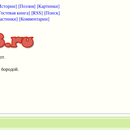
Истории]
[Поэзия]
[Картинки]
Гостевая книга]
[RSS]
[Поиск]
астники]
[Комментарии]
от.
 бородой.