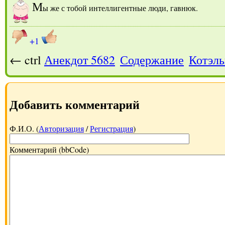
М
ы же с тобой интеллигентные люди, гавнюк.
+1
← ctrl
Анекдот 5682
Содержание
Котэль
Добавить комментарий
Ф.И.О. (
Авторизация
/
Регистрация
)
Комментарий (bbCode)