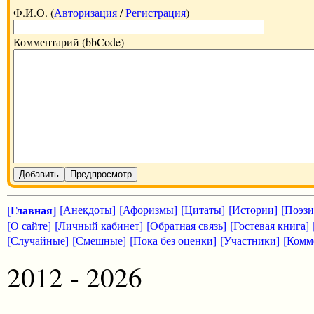
Ф.И.О. (
Авторизация
/
Регистрация
)
Комментарий (bbCode)
Добавить
Предпросмотр
[Главная]
[Анекдоты]
[Афоризмы]
[Цитаты]
[Истории]
[Поэзи
[О сайте]
[Личный кабинет]
[Обратная связь]
[Гостевая книга]
[Случайные]
[Смешные]
[Пока без оценки]
[Участники]
[Комм
2012 - 2026