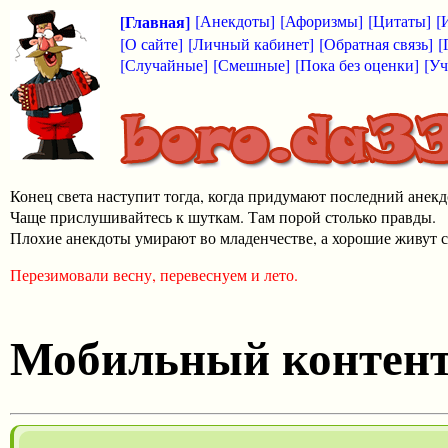
[Главная]
[Анекдоты]
[Афоризмы]
[Цитаты]
[
[О сайте]
[Личный кабинет]
[Обратная связь]
[
[Случайные]
[Смешные]
[Пока без оценки]
[Уч
Конец света наступит тогда, когда придумают последний анекд
Чаще прислушивайтесь к шуткам. Там порой столько правды.
Плохие анекдоты умирают во младенчестве, а хорошие живут с
Перезимовали весну, перевеснуем и лето.
Мобильный контен