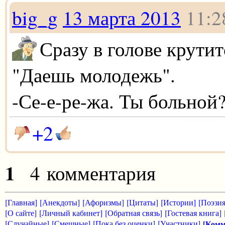
big_g
13 марта 2013
11:2
Сразу в голове крутит
"Даешь молодежь".
-Се-е-ре-жа. Ты больной
+2
1
4 комментария
[Главная]
[Анекдоты]
[Афоризмы]
[Цитаты]
[Истории]
[Поэзия
[О сайте]
[Личный кабинет]
[Обратная связь]
[Гостевая книга]
[Случайные]
[Смешные]
[Пока без оценки]
[Участники]
[Комм