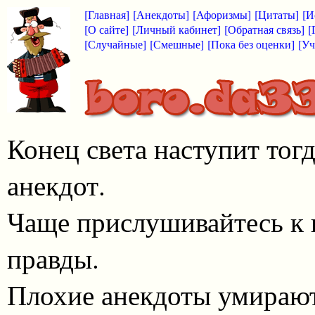
[Главная]
[Анекдоты]
[Афоризмы]
[Цитаты]
[И
[О сайте]
[Личный кабинет]
[Обратная связь]
[
[Случайные]
[Смешные]
[Пока без оценки]
[Уч
Конец света наступит тог
анекдот.
Чаще прислушивайтесь к 
правды.
Плохие анекдоты умирают