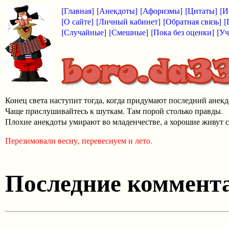
[Главная]
[Анекдоты]
[Афоризмы]
[Цитаты]
[И
[О сайте]
[Личный кабинет]
[Обратная связь]
[
[Случайные]
[Смешные]
[Пока без оценки]
[Уч
Конец света наступит тогда, когда придумают последний анекд
Чаще прислушивайтесь к шуткам. Там порой столько правды.
Плохие анекдоты умирают во младенчестве, а хорошие живут с
Перезимовали весну, перевеснуем и лето.
Последние коммента