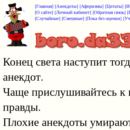
[Главная]
[Анекдоты]
[Афоризмы]
[Цитаты]
[И
[О сайте]
[Личный кабинет]
[Обратная связь]
[
[Случайные]
[Смешные]
[Пока без оценки]
[Уч
Конец света наступит тог
анекдот.
Чаще прислушивайтесь к 
правды.
Плохие анекдоты умирают