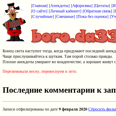
[Главная]
[Анекдоты]
[Афоризмы]
[Цитаты]
[И
[О сайте]
[Личный кабинет]
[Обратная связь]
[
[Случайные]
[Смешные]
[Пока без оценки]
[Уч
Конец света наступит тогда, когда придумают последний анекд
Чаще прислушивайтесь к шуткам. Там порой столько правды.
Плохие анекдоты умирают во младенчестве, а хорошие живут с
Перезимовали весну, перевеснуем и лето.
Последние комментарии к за
9 февраля 2020
Записи отфильтрованы по дате
Сбросить филь