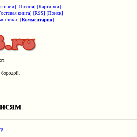
стории]
[Поэзия]
[Картинки]
Гостевая книга]
[RSS]
[Поиск]
астники]
[Комментарии]
от.
 бородой.
писям
тр