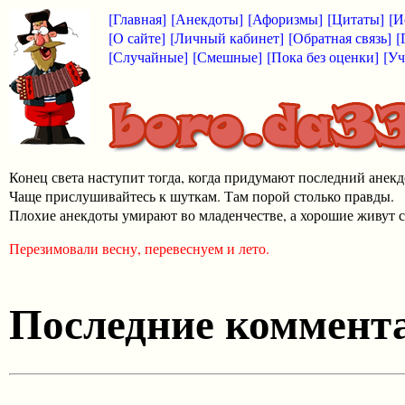
[Главная]
[Анекдоты]
[Афоризмы]
[Цитаты]
[И
[О сайте]
[Личный кабинет]
[Обратная связь]
[
[Случайные]
[Смешные]
[Пока без оценки]
[Уч
Конец света наступит тогда, когда придумают последний анекд
Чаще прислушивайтесь к шуткам. Там порой столько правды.
Плохие анекдоты умирают во младенчестве, а хорошие живут с
Перезимовали весну, перевеснуем и лето.
Последние коммента