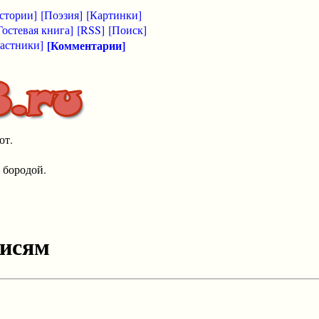
стории]
[Поэзия]
[Картинки]
Гостевая книга]
[RSS]
[Поиск]
астники]
[Комментарии]
от.
 бородой.
писям