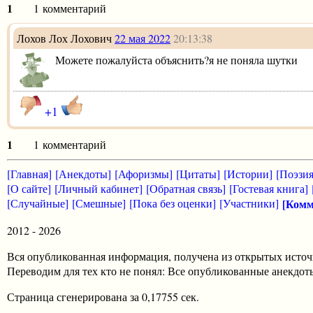
1
1 комментарий
Лохов Лох Лохович
22 мая 2022
20:13:38
Можете пожалуйста объяснить?я не поняла шутки
+1
1
1 комментарий
[Главная]
[Анекдоты]
[Афоризмы]
[Цитаты]
[Истории]
[Поэзия
[О сайте]
[Личный кабинет]
[Обратная связь]
[Гостевая книга]
[Случайные]
[Смешные]
[Пока без оценки]
[Участники]
[Комм
2012 - 2026
Вся опубликованная информация, получена из открытых источ
Переводим для тех кто не понял: Все опубликованные анекд
Страница сгенерирована за 0,17755 сек.