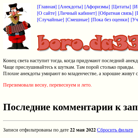
[Главная]
[Анекдоты]
[Афоризмы]
[Цитаты]
[И
[О сайте]
[Личный кабинет]
[Обратная связь]
[
[Случайные]
[Смешные]
[Пока без оценки]
[Уч
Конец света наступит тогда, когда придумают последний анекд
Чаще прислушивайтесь к шуткам. Там порой столько правды.
Плохие анекдоты умирают во младенчестве, а хорошие живут с
Перезимовали весну, перевеснуем и лето.
Последние комментарии к за
22 мая 2022
Записи отфильтрованы по дате
Сбросить фильтр